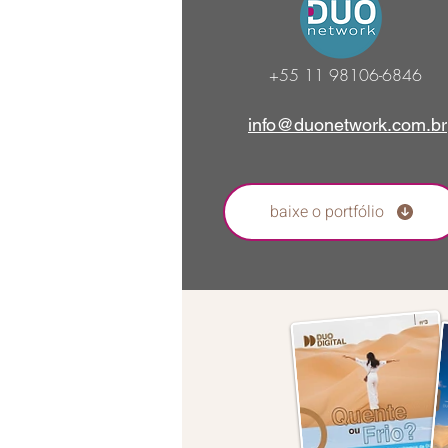
+55 11
98106-6846
info@duonetwork.com.br
baixe o portfólio