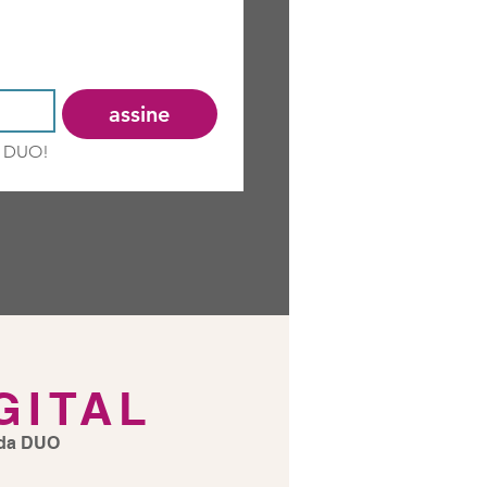
-se para receber nossas newsletters 
assine
a DUO!
GITAL
l da DUO