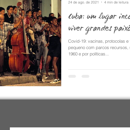
24 de ago. de 2021
4 min de leitura
Cuba: um lugar in
viver grandes paixõ
Covid-19: vacinas, protocolas e
pequeno com parcos recursos,
1960 e por políticas...