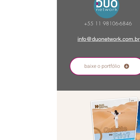
+55 11
98106-6846
info@duonetwork.com.br
baixe o portfólio