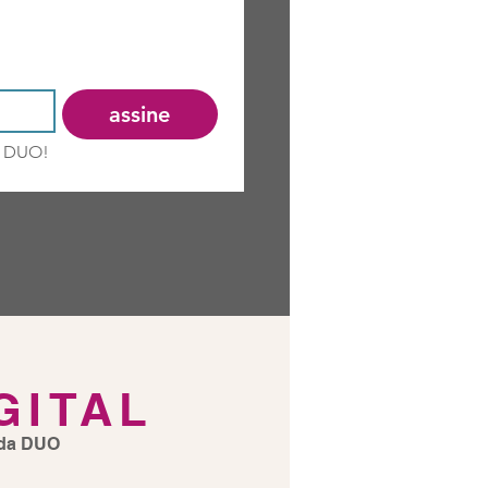
-se para receber nossas newsletters 
assine
a DUO!
GITAL
l da DUO