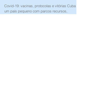
paixões...
Covid-19: vacinas, protocolas e vitórias Cuba é
um país pequeno com parcos recursos,
sufocado pelo embargo desde 1960 e por
políticas...
info@duonetwork.com.br
+55 11
98106-6846