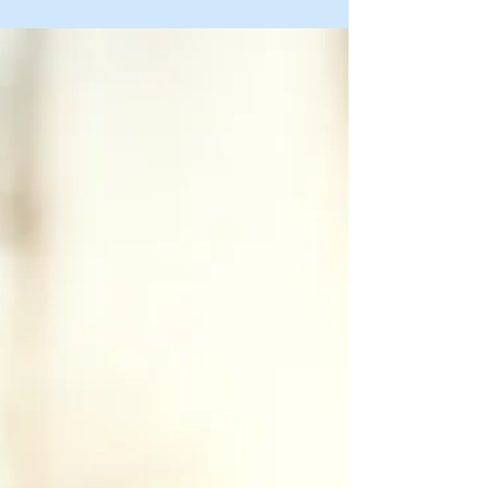
no...