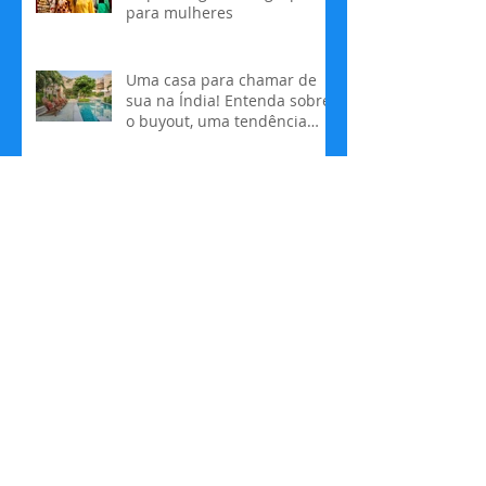
para mulheres
Uma casa para chamar de
sua na Índia! Entenda sobre
o buyout, uma tendência
que só cresce
5 tendências de viagens
para 2025
Procurar por tags
#BernardLouiseau
#Bourgogne
#DOM
#France
#RelaisChateaux
#alexatala
#andorra
#braziliantravelmarket
#buda
#budismo
#carrosantigos
#charuto
#cookingclass
#croacia
#cuba
#duoconnections
#eventos