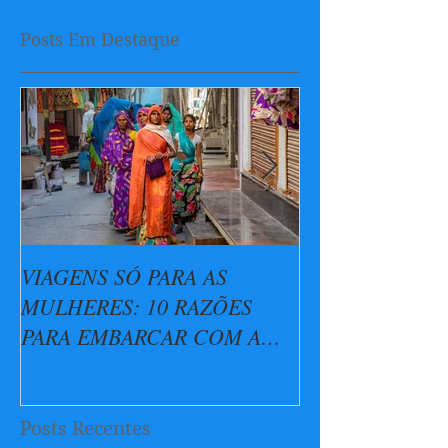
Posts Em Destaque
VIAGENS SÓ PARA AS
Pure Escapes -
MULHERES: 10 RAZÕES
parceiro da DU
PARA EMBARCAR COM A
Brasil!
DUO
Posts Recentes