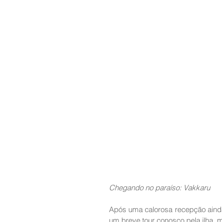
Chegando no paraíso: Vakkaru
Após uma calorosa recepção ainda
um breve tour conosco pela ilha, 