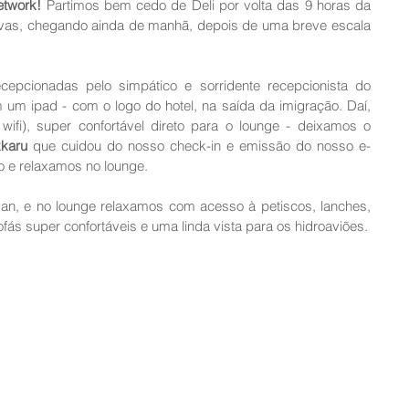
etwork!
 Partimos bem cedo de Deli por volta das 9 horas da 
as, chegando ainda de manhã, depois de uma breve escala 
 fomos recepcionadas pelo simpático e sorridente recepcionista do 
um ipad - com o logo do hotel, na saída da imigração. Daí, 
fi), super confortável direto para o lounge - deixamos o 
karu
 que cuidou do nosso check-in e emissão do nosso e-
o e relaxamos no lounge. 
van, e no lounge relaxamos com acesso à petiscos, lanches, 
sucos, refrigerantes, café, água, sofás super confortáveis e uma linda vista para os hidroaviões. 