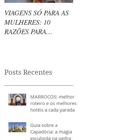
VIAGENS SÓ PARA AS
Pure Escapes - o NOV
MULHERES: 10
parceiro da DUO chega
RAZÕES PARA
ao Brasil!
EMBARCAR COM A
DUO
Posts Recentes
MARROCOS: melhor
roteiro e os melhores
hotéis a cada parada
Guia sobre a
Capadócia: a magia
esculpida na pedra