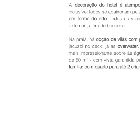
A 
decoração do hotel é atempo
inclusive: todos se apaixonam pel
em forma de arte
. Todas as vila
externas, além de banheira. 
Na praia, há 
opção de vilas com p
jacuzzi no deck; já as 
overwater
mais impressionante sobre às águ
de 50 m² - com vista garantida pa
família: com quarto para até 2 cr