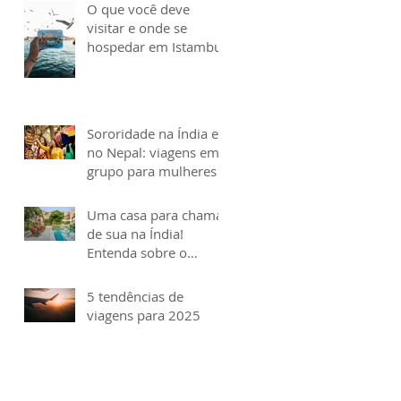
O que você deve
visitar e onde se
hospedar em Istambul
Sororidade na Índia e
no Nepal: viagens em
grupo para mulheres
Uma casa para chamar
de sua na Índia!
Entenda sobre o
buyout, uma tendência
que só cresce
5 tendências de
viagens para 2025