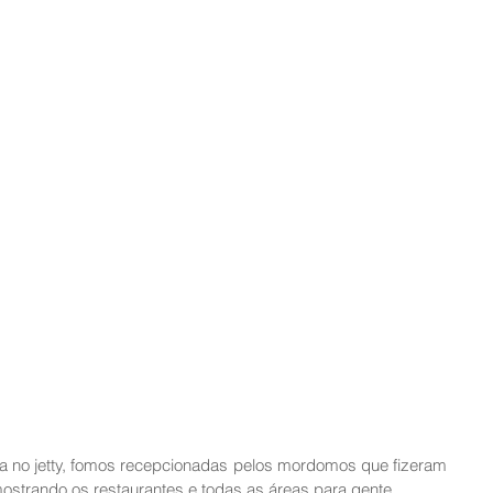
 no jetty, fomos recepcionadas pelos mordomos que fizeram 
mostrando os restaurantes e todas as áreas para gente. 